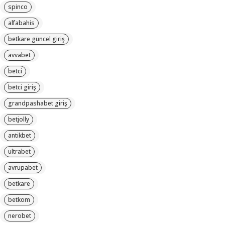
spinco
alfabahis
betkare güncel giriş
avvabet
betci
betci giriş
grandpashabet giriş
betjolly
antikbet
ultrabet
avrupabet
betkare
betkom
nerobet