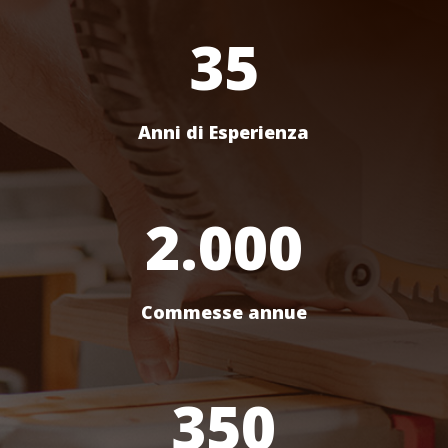
35
Anni di Esperienza
2.000
Commesse annue
350