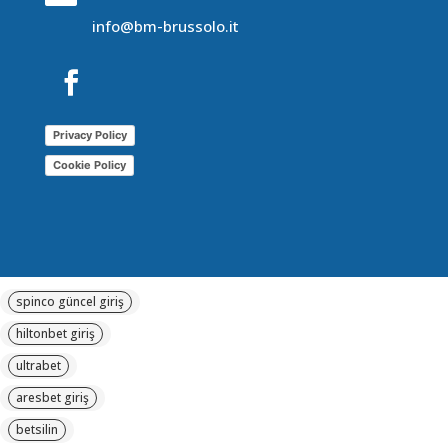
info@bm-brussolo.it
Privacy Policy
Cookie Policy
spinco güncel giriş
hiltonbet giriş
ultrabet
aresbet giriş
betsilin