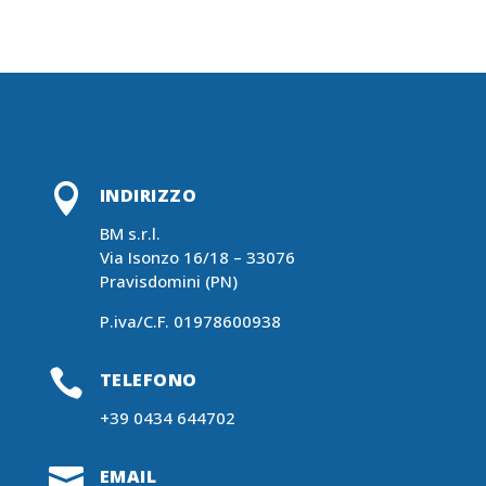

INDIRIZZO
BM s.r.l.
Via Isonzo 16/18 – 33076
Pravisdomini (PN)
P.iva/C.F. 01978600938

TELEFONO
+39 0434 644702

EMAIL