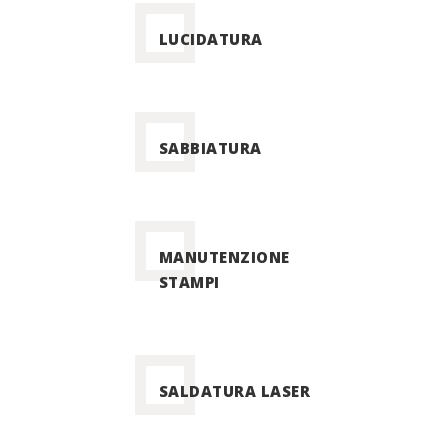
LUCIDATURA
SABBIATURA
MANUTENZIONE
STAMPI
SALDATURA LASER