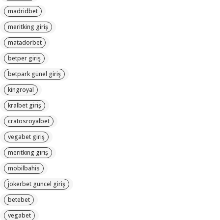
madridbet
meritking giriş
matadorbet
betper giriş
betpark günel giriş
kingroyal
kralbet giriş
cratosroyalbet
vegabet giriş
meritking giriş
mobilbahis
jokerbet güncel giriş
betebet
vegabet