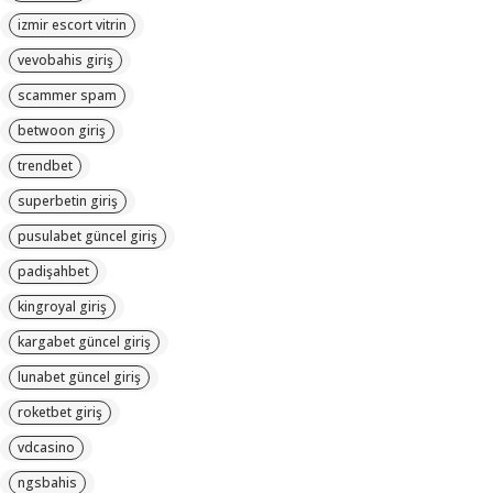
izmir escort vitrin
vevobahis giriş
scammer spam
betwoon giriş
trendbet
superbetin giriş
pusulabet güncel giriş
padişahbet
kingroyal giriş
kargabet güncel giriş
lunabet güncel giriş
roketbet giriş
vdcasino
ngsbahis