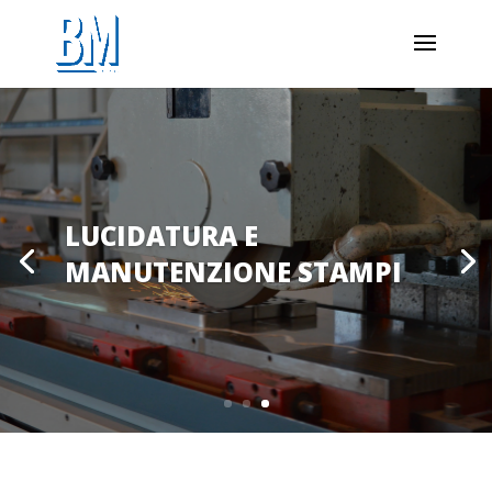
LUCIDATURA E
MANUTENZIONE STAMPI