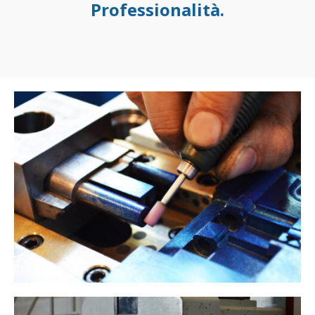
Professionalità.