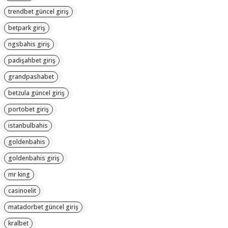
trendbet güncel giriş
betpark giriş
ngsbahis giriş
padişahbet giriş
grandpashabet
betzula güncel giriş
portobet giriş
istanbulbahis
goldenbahis
goldenbahis giriş
mr king
casinoelit
matadorbet güncel giriş
kralbet