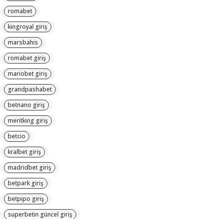
romabet
kingroyal giriş
marsbahis
romabet giriş
mariobet giriş
grandpashabet
betnano giriş
meritking giriş
betcio
kralbet giriş
madridbet giriş
betpark giriş
betpipo giriş
superbetin güncel giriş