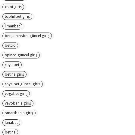
xslot giriş
tophillbet giriş
limanbet
benjaminsbet güncel giriş
betcio
spinco güncel giriş
royalbet
betine giriş
royalbet güncel giris
vegabet giriş
vevobahis giriş
smartbahis giriş
lunabet
betine