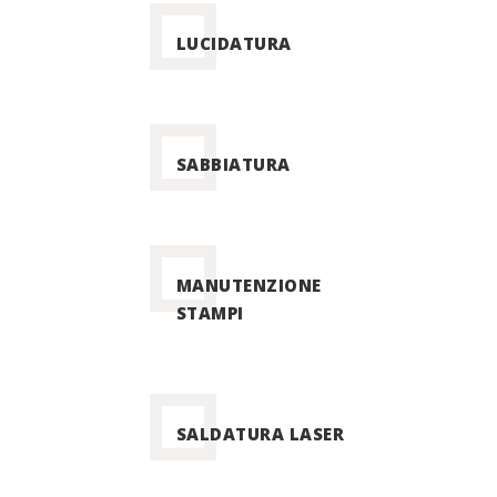
LUCIDATURA
SABBIATURA
MANUTENZIONE
STAMPI
SALDATURA LASER