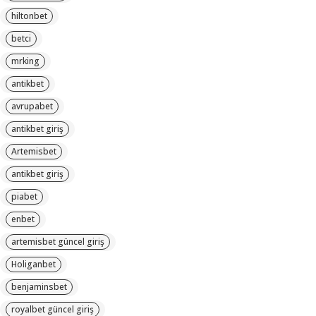
hiltonbet
betci
mrking
antikbet
avrupabet
antikbet giriş
Artemisbet
antikbet giriş
piabet
enbet
artemisbet güncel giriş
Holiganbet
benjaminsbet
royalbet güncel giriş