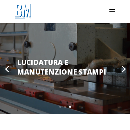
LUCIDATURA E
MANUTENZIONE STAMPI