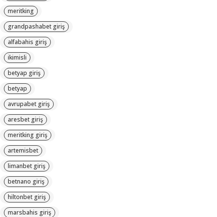
meritking
grandpashabet giriş
alfabahis giriş
ikimisli
betyap giriş
betyap
avrupabet giriş
aresbet giriş
meritking giriş
artemisbet
limanbet giriş
betnano giriş
hiltonbet giriş
marsbahis giriş