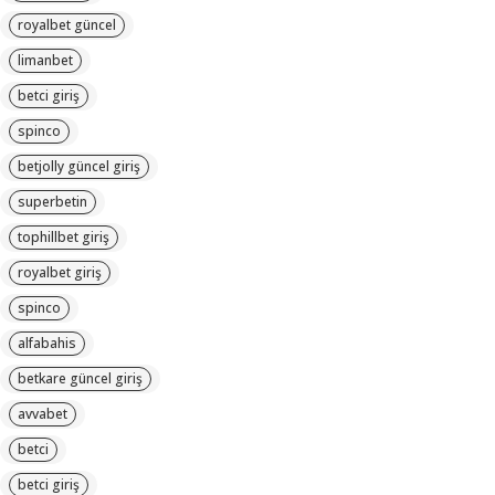
royalbet güncel
limanbet
betci giriş
spinco
betjolly güncel giriş
superbetin
tophillbet giriş
royalbet giriş
spinco
alfabahis
betkare güncel giriş
avvabet
betci
betci giriş