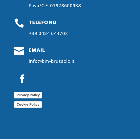
P.iva/C.F. 01978600938

TELEFONO
+39 0434 644702

EMAIL
info@bm-brussolo.it
Privacy Policy
Cookie Policy