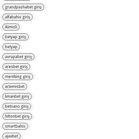
grandpashabet giriş
alfabahis giriş
ikimisli
betyap giriş
betyap
avrupabet giriş
aresbet giriş
meritking giriş
artemisbet
limanbet giriş
betnano giriş
hiltonbet giriş
smartbahis
ajaxbet