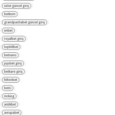
xslot güncel giriş
betkom
grandpashabet güncel giriş
enbet
royalbet giriş
tophillbet
betnano
jojobet giriş
betkare giriş
hiltonbet
betci
mrking
antikbet
avrupabet