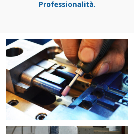
Professionalità.