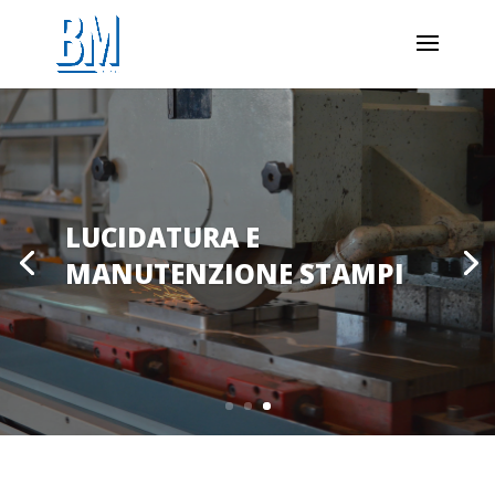
LUCIDATURA E
MANUTENZIONE STAMPI