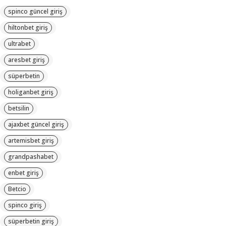
spinco güncel giriş
hiltonbet giriş
ultrabet
aresbet giriş
süperbetin
holiganbet giriş
betsilin
ajaxbet güncel giriş
artemisbet giriş
grandpashabet
enbet giriş
Betcio
spinco giriş
süperbetin giriş