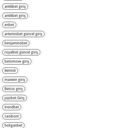
antikbet giriş
antikbet giriş
enbet
artemisbet güncel giriş
benjaminsbet
royalbet güncel giriş
betsmove giriş
ikimisli
maxwin giriş
Betcio giriş
jojobet Giriş
trendbet
casibom
holiganbet