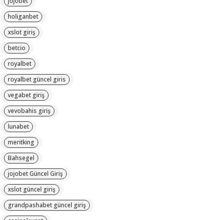
jojobet
holiganbet
xslot giriş
betcio
royalbet
royalbet güncel giris
vegabet giriş
vevobahis giriş
lunabet
meritking
Bahsegel
jojobet Güncel Giriş
xslot güncel giriş
grandpashabet güncel giriş