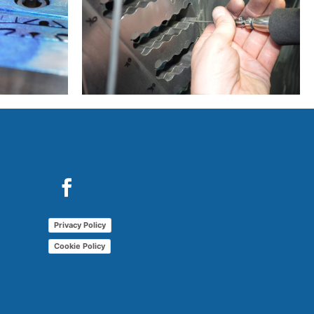
Privacy Policy
Cookie Policy