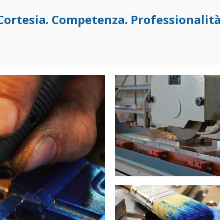
Cortesia. Competenza. Professionalità