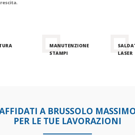
rescita.
TURA
MANUTENZIONE
SALDA
STAMPI
LASER
AFFIDATI A BRUSSOLO MASSIM
PER LE TUE LAVORAZIONI