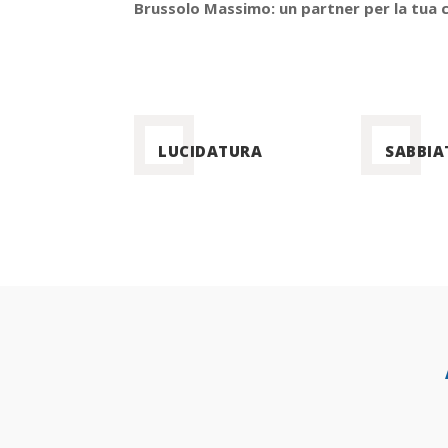
Brussolo Massimo: un partner per la tua c
LUCIDATURA
SABBIA