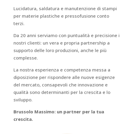
Lucidatura, saldatura e manutenzione di stampi
per materie plastiche e pressofusione conto
terzi.
Da 20 anni serviamo con puntualità e precisione i
nostri clienti: un vera e propria partnership a
supporto delle loro produzioni, anche le più
complesse.
La nostra esperienza e competenza messa a
diposizione per rispondere alle nuove esigenze
del mercato, consapevoli che innovazione e
qualità sono determinanti per la crescita e lo
sviluppo.
Brussolo Massimo: un partner per la tua
crescita.