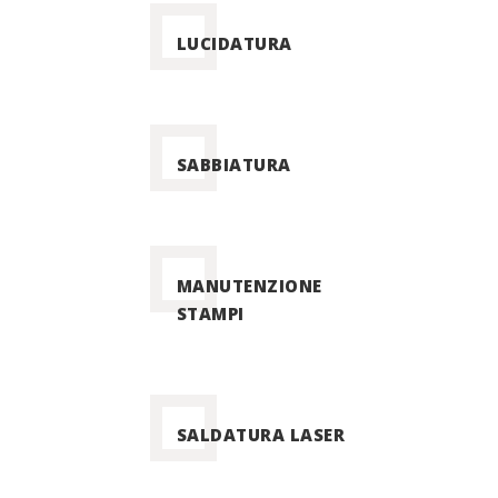
LUCIDATURA
SABBIATURA
MANUTENZIONE
STAMPI
SALDATURA LASER