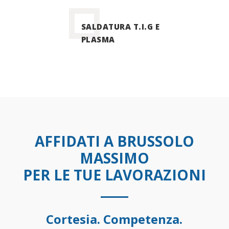
SALDATURA T.I.G E
PLASMA
AFFIDATI A BRUSSOLO
MASSIMO
PER LE TUE LAVORAZIONI
Cortesia. Competenza.