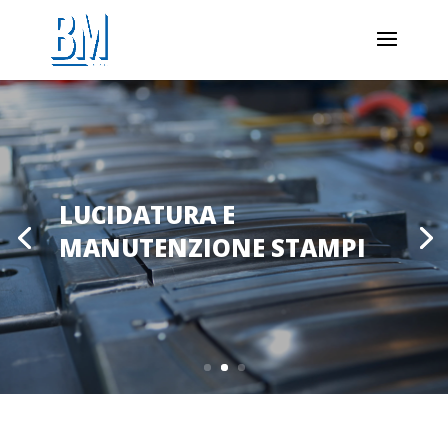
LUCIDATURA E
LUCIDATURA E
MANUTENZIONE STAMPI
MANUTENZIONE STAMPI