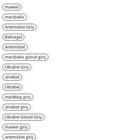
maxwin
marsbahis
Artemisbet Giriş
Bahsegel
Artemisbet
marsbahis güncel giriş
Ultrabet Giriş
zirvebet
Ultrabet
meritking giriş
zirvebet giriş
Ultrabet Güncel Giriş
maxwin giriş
artemisbet giriş