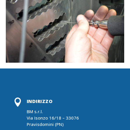

INDIRIZZO
BM s.r.l.
Via Isonzo 16/18 – 33076
Pravisdomini (PN)