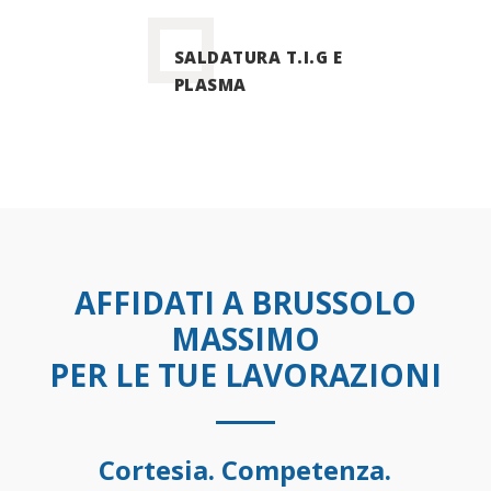
SALDATURA T.I.G E
PLASMA
AFFIDATI A BRUSSOLO
MASSIMO
PER LE TUE LAVORAZIONI
Cortesia. Competenza.