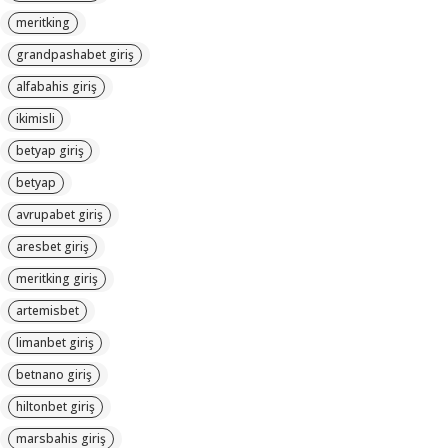
meritking
grandpashabet giriş
alfabahis giriş
ikimisli
betyap giriş
betyap
avrupabet giriş
aresbet giriş
meritking giriş
artemisbet
limanbet giriş
betnano giriş
hiltonbet giriş
marsbahis giriş