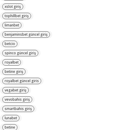
xslot giriş
tophillbet giriş
limanbet
benjaminsbet güncel giriş
betcio
spinco güncel giriş
royalbet
betine giriş
royalbet güncel giris
vegabet giriş
vevobahis giriş
smartbahis giriş
lunabet
betine