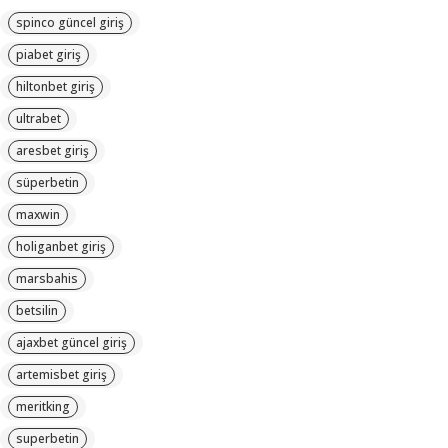
spinco güncel giriş
piabet giriş
hiltonbet giriş
ultrabet
aresbet giriş
süperbetin
maxwin
holiganbet giriş
marsbahis
betsilin
ajaxbet güncel giriş
artemisbet giriş
meritking
superbetin