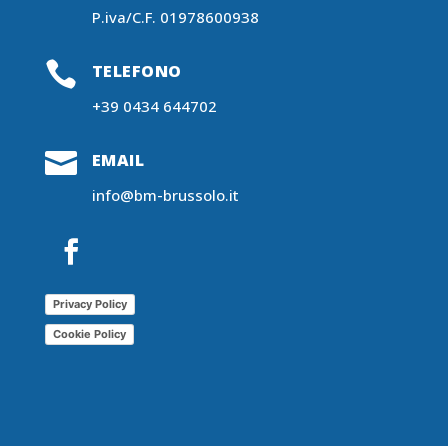
P.iva/C.F. 01978600938

TELEFONO
+39 0434 644702

EMAIL
info@bm-brussolo.it
Privacy Policy
Cookie Policy