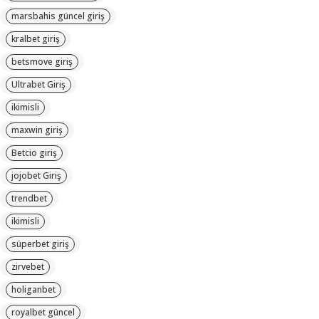
marsbahis güncel giriş
kralbet giriş
betsmove giriş
Ultrabet Giriş
ikimisli
maxwin giriş
Betcio giriş
jojobet Giriş
trendbet
ikimisli
süperbet giriş
zirvebet
holiganbet
royalbet güncel