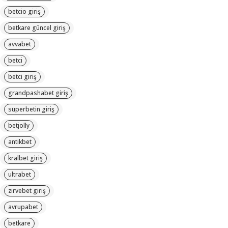
betcio giriş
betkare güncel giriş
avvabet
betci
betci giriş
grandpashabet giriş
süperbetin giriş
betjolly
antikbet
kralbet giriş
ultrabet
zirvebet giriş
avrupabet
betkare