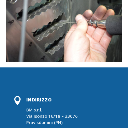

INDIRIZZO
BM s.r.l.
Via Isonzo 16/18 – 33076
Pravisdomini (PN)