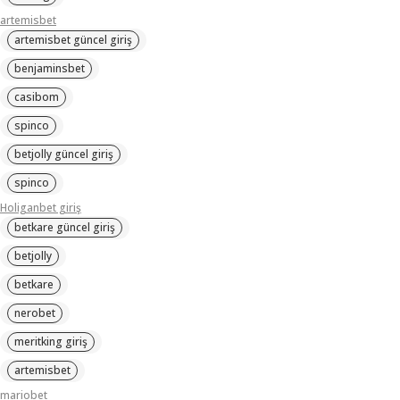
artemisbet
artemisbet güncel giriş
benjaminsbet
casibom
spinco
betjolly güncel giriş
spinco
Holiganbet giriş
betkare güncel giriş
betjolly
betkare
nerobet
meritking giriş
artemisbet
mariobet