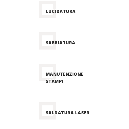
LUCIDATURA
SABBIATURA
MANUTENZIONE
STAMPI
SALDATURA LASER