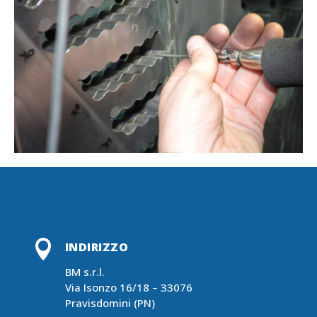

INDIRIZZO
BM s.r.l.
Via Isonzo 16/18 – 33076
Pravisdomini (PN)