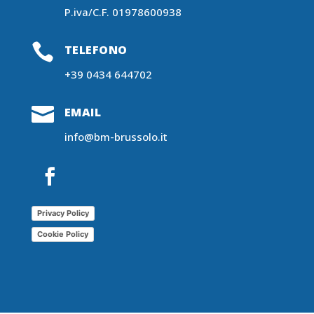
P.iva/C.F. 01978600938

TELEFONO
+39 0434 644702

EMAIL
info@bm-brussolo.it
Privacy Policy
Cookie Policy